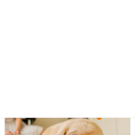
○お客様の声
エクラについて
カテゴリー
前の記事
【お客様の声】サロンのLINE@開設サポート 決め手は情報の配信が出来る事と、1対1の気軽な対話
2018年9月1日
次の記事