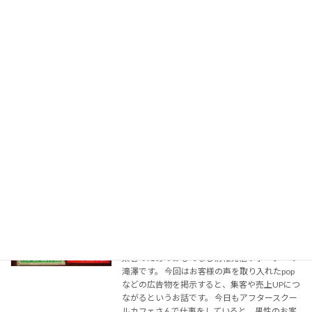
口べたな方むけ お仕事につながる名刺
アナログ集客・販促
を作成中
2017年3月20日
集客・販促の情報発信サポーターの滝澤です。
「WEBページの制作事例はありますか」 「具体
的にはどういう内容ですか」 とお名刺交換のと
きに言われて、口で説明しても時間がなかった
りで・・・うまく伝えられない。 そんな悩みも
[…]
続きを読む
お客様の声を取り入れたpopを掲示する
アナログ集客・販促
と、売上アップに！
2016年9月30日
集客のためのおもてなし情報発信サポーターの
滝澤です。 今回はお客様の声を取り入れたpop
などの広告物を掲示すると、集客や売上UPにつ
ながるというお話です。 今日もアフタースクー
ルカフェさんで仕事をしていると、男性のお客